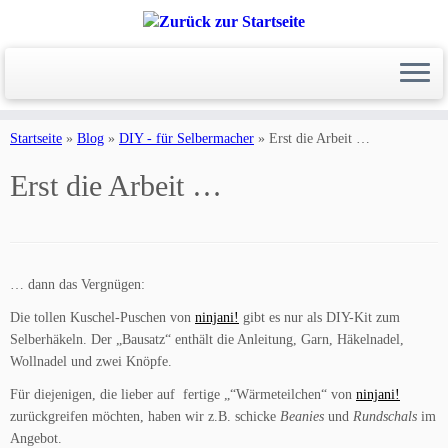
Zum
Inhalt
Startseite
»
Blog
»
DIY - für Selbermacher
»
Erst die Arbeit …
springen
Erst die Arbeit …
… dann das Vergnügen:
Die tollen Kuschel-Puschen von
ninjani!
gibt es nur als DIY-Kit zum
Selberhäkeln. Der „Bausatz“ enthält die Anleitung, Garn, Häkelnadel,
Wollnadel und zwei Knöpfe.
Für diejenigen, die lieber auf fertige „“Wärmeteilchen“ von
ninjani!
zurückgreifen möchten, haben wir z.B. schicke
Beanies
und
Rundschals
im
Angebot.