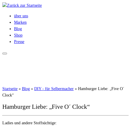
Zum
Inhalt
über uns
springen
Marken
Blog
Shop
Presse
Startseite
»
Blog
»
DIY - für Selbermacher
»
Hamburger Liebe: „Five O´
Clock“
Hamburger Liebe: „Five O´ Clock“
Ladies und andere Stoffsüchtige: