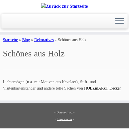
Zum
Inhalt
Startseite
»
Blog
»
Dekoratives
»
Schönes aus Holz
springen
Schönes aus Holz
Lichterbögen (u.a. mit Motiven aus Kevelaer), Stift- und
Visitenkartenständer und andere tolle Sachen von
HOLZmARkT Decker
•
Datenschutz
•
•
Impressum
•