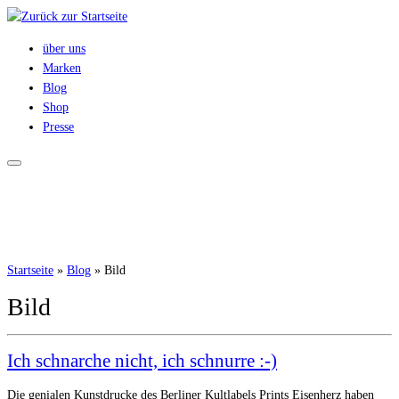
Zum
Inhalt
über uns
springen
Marken
Blog
Shop
Presse
Startseite
»
Blog
»
Bild
Bild
Ich schnarche nicht, ich schnurre :-)
Die genialen Kunstdrucke des Berliner Kultlabels Prints Eisenherz haben