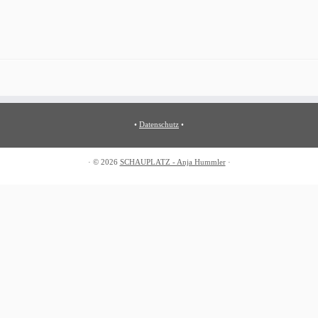
•
Datenschutz
•
·
© 2026
SCHAUPLATZ - Anja Hummler
·