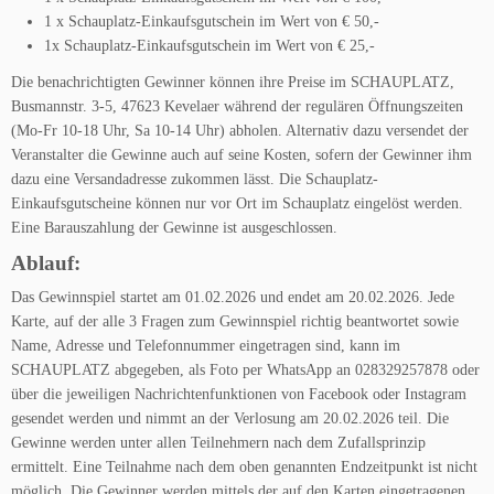
1 x Schauplatz-Einkaufsgutschein im Wert von € 50,-
1x Schauplatz-Einkaufsgutschein im Wert von € 25,-
Die benachrichtigten Gewinner können ihre Preise im SCHAUPLATZ,
Busmannstr. 3-5, 47623 Kevelaer während der regulären Öffnungszeiten
(Mo-Fr 10-18 Uhr, Sa 10-14 Uhr) abholen. Alternativ dazu versendet der
Veranstalter die Gewinne auch auf seine Kosten, sofern der Gewinner ihm
dazu eine Versandadresse zukommen lässt. Die Schauplatz-
Einkaufsgutscheine können nur vor Ort im Schauplatz eingelöst werden.
Eine Barauszahlung der Gewinne ist ausgeschlossen.
Ablauf:
Das Gewinnspiel startet am 01.02.2026 und endet am 20.02.2026. Jede
Karte, auf der alle 3 Fragen zum Gewinnspiel richtig beantwortet sowie
Name, Adresse und Telefonnummer eingetragen sind, kann im
SCHAUPLATZ abgegeben, als Foto per WhatsApp an 028329257878 oder
über die jeweiligen Nachrichtenfunktionen von Facebook oder Instagram
gesendet werden und nimmt an der Verlosung am 20.02.2026 teil. Die
Gewinne werden unter allen Teilnehmern nach dem Zufallsprinzip
ermittelt. Eine Teilnahme nach dem oben genannten Endzeitpunkt ist nicht
möglich. Die Gewinner werden mittels der auf den Karten eingetragenen