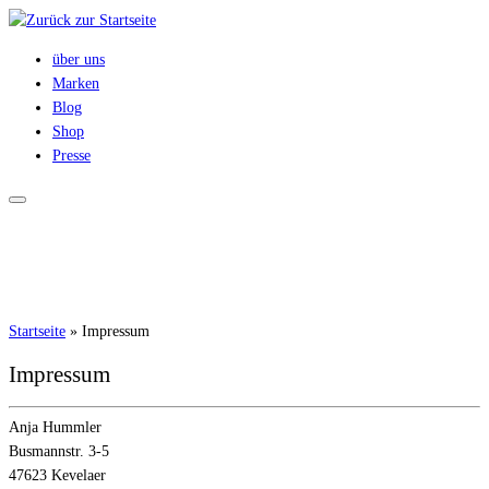
Zum
Inhalt
über uns
springen
Marken
Blog
Shop
Presse
Startseite
»
Impressum
Impressum
Anja Hummler
Busmannstr. 3-5
47623 Kevelaer