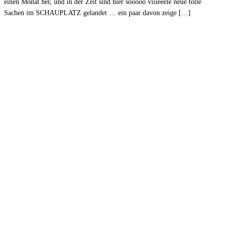
einen Monat her, und in der Zeit sind hier sooooo viiieeele neue tolle
Sachen im SCHAUPLATZ gelandet … ein paar davon zeige […]