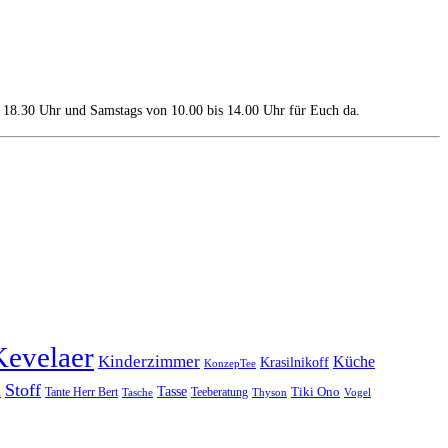
s 18.30 Uhr und Samstags von 10.00 bis 14.00 Uhr für Euch da.
Kevelaer
Kinderzimmer
Küche
Krasilnikoff
KonzepTee
Stoff
h
Tasse
Tante Herr Bert
Teeberatung
Tiki Ono
Tasche
Thyson
Vogel