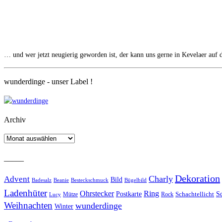
… und wer jetzt neugierig geworden ist, der kann uns gerne in Kevelaer auf
wunderdinge - unser Label !
Archiv
Archiv
_____
Dekoration
Charly
Advent
Bild
Badesalz
Beanie
Besteckschmuck
Bügelbild
Ladenhüter
Ohrstecker
Ring
Postkarte
S
Mütze
Rock
Schachtellicht
Lucy
Weihnachten
wunderdinge
Winter