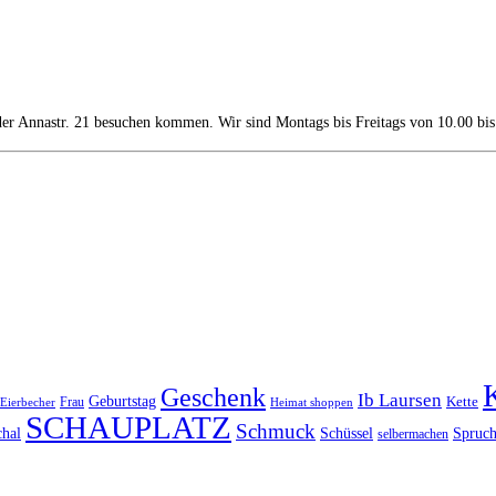
 der Annastr. 21 besuchen kommen. Wir sind Montags bis Freitags von 10.00 bi
Geschenk
Ib Laursen
Geburtstag
Frau
Kette
Eierbecher
Heimat shoppen
SCHAUPLATZ
Schmuck
Spruc
chal
Schüssel
selbermachen